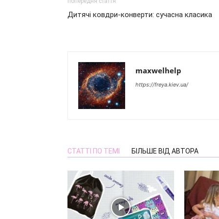
попередня стаття
Дитячі ковдри-конверти: сучасна класика
maxwelhelp
https://freya.kiev.ua/
СТАТТІ ПО ТЕМІ
БІЛЬШЕ ВІД АВТОРА