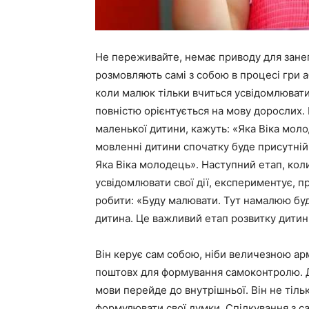
Не переживайте, немає приводу для занепо
розмовляють самі з собою в процесі гри а
коли малюк тільки вчиться усвідомлювати 
повністю орієнтується на мову дорослих. М
маленької дитини, кажуть: «Яка Віка моло
мовленні дитини спочатку буде присутній
Яка Віка молодець». Наступний етап, коли
усвідомлювати свої дії, експериментує, п
робити: «Буду малювати. Тут намалюю буд
дитина. Це важливий етап розвитку дитин
Він керує сам собою, ніби величезною арм
поштовх для формування самоконтролю. До
мови перейде до внутрішньої. Він не тільк
формулювати свої думки. Спілкування з с