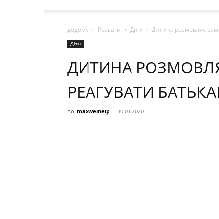
додому
Розваги
Діти
Дитина розмовляє сам 
Діти
ДИТИНА РОЗМОВЛЯ
РЕАГУВАТИ БАТЬКА
по
maxwelhelp
-
30.01.2020