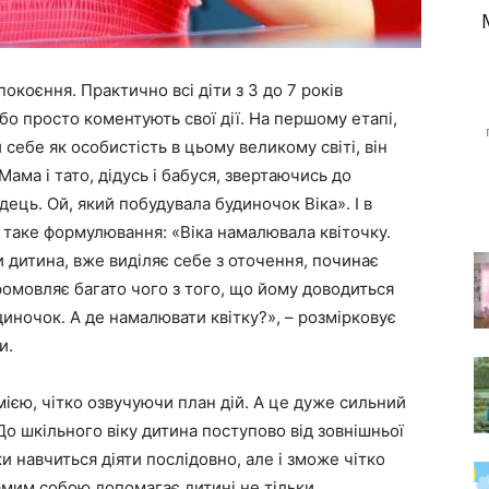
коєння. Практично всі діти з 3 до 7 років
бо просто коментують свої дії. На першому етапі,
себе як особистість в цьому великому світі, він
ама і тато, дідусь і бабуся, звертаючись до
дець. Ой, який побудувала будиночок Віка». І в
 таке формулювання: «Віка намалювала квіточку.
 дитина, вже виділяє себе з оточення, починає
ромовляє багато чого з того, що йому доводиться
иночок. А де намалювати квітку?», – розмірковує
и.
ією, чітко озвучуючи план дій. А це дуже сильний
 шкільного віку дитина поступово від зовнішньої
и навчиться діяти послідовно, але і зможе чітко
амим собою допомагає дитині не тільки