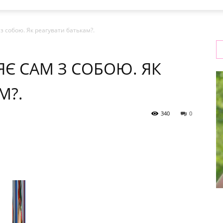
з собою. Як реагувати батькам?.
Є САМ З СОБОЮ. ЯК
М?.
340
0