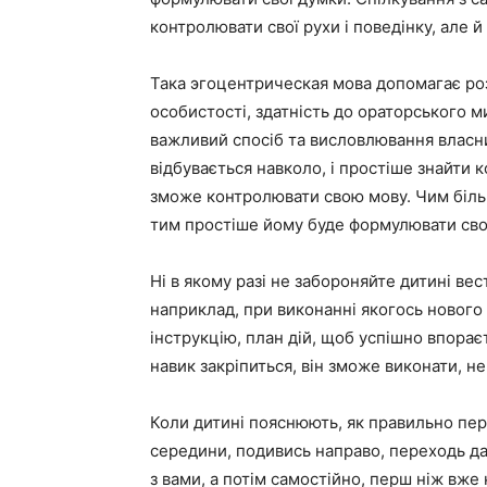
контролювати свої рухи і поведінку, але 
Така эгоцентрическая мова допомагає ро
особистості, здатність до ораторського м
важливий спосіб та висловлювання власни
відбувається навколо, і простіше знайти к
зможе контролювати свою мову. Чим більш
тим простіше йому буде формулювати свої
Ні в якому разі не забороняйте дитині вес
наприклад, при виконанні якогось нового
інструкцію, план дій, щоб успішно впорає
навик закріпиться, він зможе виконати, н
Коли дитині пояснюють, як правильно пер
середини, подивись направо, переходь да
з вами, а потім самостійно, перш ніж вже