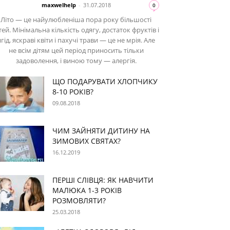
maxwelhelp
-
31.07.2018
0
Літо — це найулюбленіша пора року більшості
тей. Мінімальна кількість одягу, достаток фруктів і
ягід, яскраві квіти і пахучі трави — це не мрія. Але
не всім дітям цей період приносить тільки
задоволення, і виною тому — алергія.
ЩО ПОДАРУВАТИ ХЛОПЧИКУ
8-10 РОКІВ?
09.08.2018
ЧИМ ЗАЙНЯТИ ДИТИНУ НА
ЗИМОВИХ СВЯТАХ?
16.12.2019
ПЕРШІ СЛІВЦЯ: ЯК НАВЧИТИ
МАЛЮКА 1-3 РОКІВ
РОЗМОВЛЯТИ?
25.03.2018