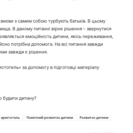
розмови з самим собою турбують батьків. В цьому
вища. В даному питанні вірне рішення – звернутися
роявляється емоційність дитини, якісь переживання,
йсно потрібна допомога. На всі питання завжди
леми завжди є рішення.
истотель» за допомогу в підготовці матеріалу
о будити дитину?
р аристотель
Психічний розвиток дитини
Розвиток дитини