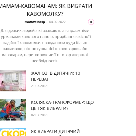
МАМАМ-КАВОМАНАМ: ЯК ВИБРАТИ
КАВОМОЛКУ?
maxwelhelp
-
04.02.2022
0
Для деяких людей, які вважаються справжніми
гурманами кавового напою, придбання якісної і
надійної кавомолки, є завданням куди більш
важливою, ніж покупка тієї ж кавоварки, або
кавоварки, перетворюючи її в товар «першої
необхідності».
ЖАЛЮЗІ В ДИТЯЧІЙ: 10
ПЕРЕВАГ
21.03.2018
КОЛЯСКА-ТРАНСФОРМЕР: ЩО
ЦЕ І ЯК ВИБРАТИ?
02.07.2018
ЯК ВИБРАТИ ДИТЯЧИЙ