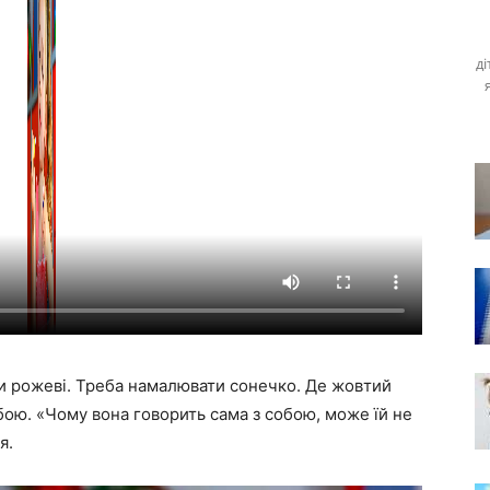
ді
и рожеві. Треба намалювати сонечко. Де жовтий
бою. «Чому вона говорить сама з собою, може їй не
я.