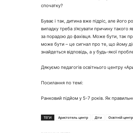
спочатку?
Буває і так, дитина вже підріс, але його 
випадку треба з’ясувати причину такого я
за порадою до фахівця. Може бути, так п
може бути – це сигнал про те, що йому ді
знайдеться відповідь, а у будь-якої проб
Дякуємо педагогів освітнього центру «Ар
Посилання по темі:
Ранковий підйом у 5-7 років. Як правильн
ТЕГИ
Аристотель центр
Діти
Освітній цент