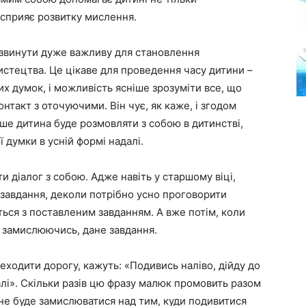
й сприяє розвитку мислення.
звинути дуже важливу для становлення
истецтва. Це цікаве для проведення часу дитини –
х думок, і можливість ясніше зрозуміти все, що
онтакт з оточуючими. Він чує, як каже, і згодом
е дитина буде розмовляти з собою в дитинстві,
 думки в усній формі надалі.
ти діалог з собою. Адже навіть у старшому віці,
 завдання, деколи потрібно усно проговорити
ться з поставленим завданням. А вже потім, коли
е замислюючись, дане завдання.
еходити дорогу, кажуть: «Подивись наліво, дійду до
лі». Скільки разів цю фразу малюк промовить разом
 не буде замислюватися над тим, куди подивитися