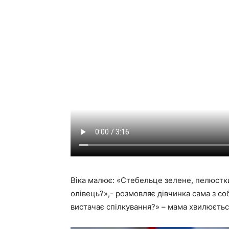
Віка малює: «Стебельце зелене, пелюстк
олівець?»,- розмовляє дівчинка сама з со
вистачає спілкування?» – мама хвилюєтьс