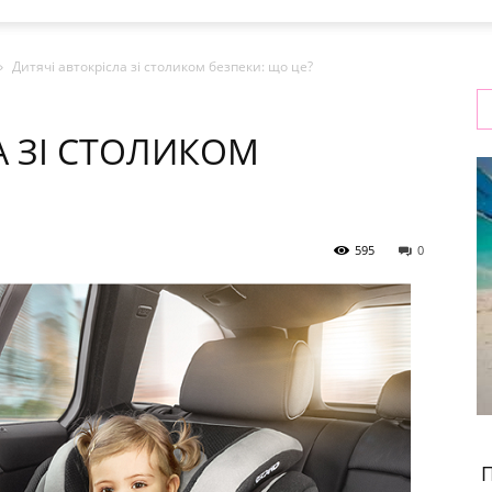
Дитячі автокрісла зі столиком безпеки: що це?
А ЗІ СТОЛИКОМ
595
0