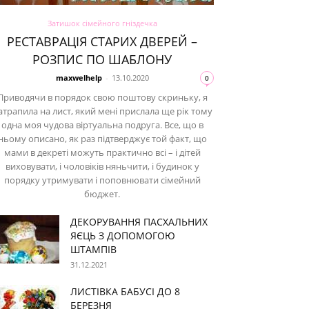
Затишок сімейного гніздечка
РЕСТАВРАЦІЯ СТАРИХ ДВЕРЕЙ –
РОЗПИС ПО ШАБЛОНУ
maxwelhelp
-
13.10.2020
0
Приводячи в порядок свою поштову скриньку, я
атрапила на лист, який мені прислала ще рік тому
одна моя чудова віртуальна подруга. Все, що в
ньому описано, як раз підтверджує той факт, що
мами в декреті можуть практично всі – і дітей
виховувати, і чоловіків няньчити, і будинок у
порядку утримувати і поповнювати сімейний
бюджет.
ДЕКОРУВАННЯ ПАСХАЛЬНИХ
ЯЄЦЬ З ДОПОМОГОЮ
ШТАМПІВ
31.12.2021
ЛИСТІВКА БАБУСІ ДО 8
БЕРЕЗНЯ