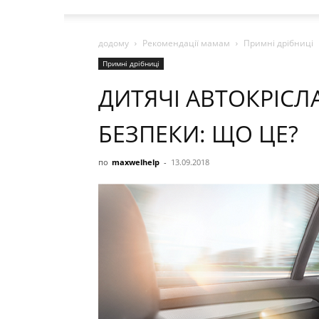
додому
Рекомендації мамам
Примні дрібниці
Примні дрібниці
ДИТЯЧІ АВТОКРІСЛ
БЕЗПЕКИ: ЩО ЦЕ?
по
maxwelhelp
-
13.09.2018