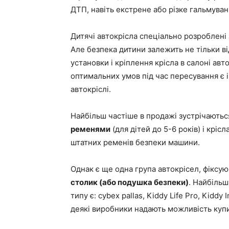
ДТП, навіть екстрене або різке гальмува
Дитячі автокрісла спеціально розроблені 
Але безпека дитини залежить не тільки ві
установки і кріплення крісла в салоні а
оптимальних умов під час пересування є і
автокріслі.
Найбільш частіше в продажі зустрічають
ременями
(для дітей до 5-6 років) і кріс
штатних ременів безпеки машини.
Однак є ще одна група автокрісел, фіксую
столик (або подушка безпеки)
.
Найбільш
типу є: cybex pallas, Kiddy Life Pro, Kiddy 
деякі виробники надають можливість купи