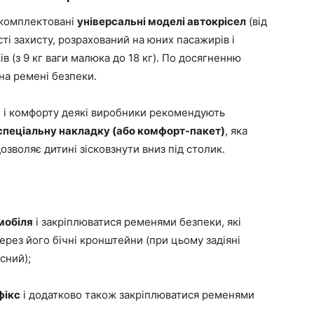
укомплектовані
універсальні моделі автокрісел
(від
кості захисту, розрахований на юних пасажирів і
в (з 9 кг ваги малюка до 18 кг). По досягненню
на ремені безпеки.
й і комфорту деякі виробники рекомендують
спеціальну накладку (або комфорт-пакет)
, яка
озволяє дитині зісковзнути вниз під столик.
мобіля
і закріплюватися ременями безпеки, які
ерез його бічні кронштейни (при цьому задіяні
сний);
фікс
і додатково також закріплюватися ременями