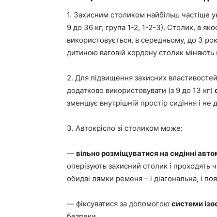
1. Захисним столиком найбільш частіше 
9 до 36 кг, група 1-2, 1-2-3). Столик, в я
використовується, в середньому, до 3 рокі
дитиною ваговій кордону столик міняють 
2. Для підвищення захисних властивосте
додатково використовувати (з 9 до 13 кг)
зменшує внутрішній простір сидіння і не д
3. Автокрісло зі столиком може:
—
вільно розміщуватися на сидінні авто
оперізують захисний столик і проходять ч
обидві лямки ременя – і діагональна, і поя
— фіксуватися за допомогою
системи ізо
безпеки.