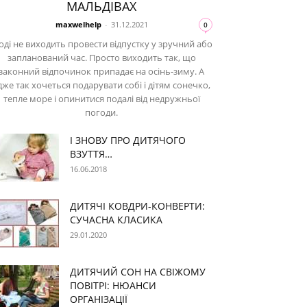
МАЛЬДІВАХ
maxwelhelp
-
31.12.2021
0
оді не виходить провести відпустку у зручний або
запланований час. Просто виходить так, що
законний відпочинок припадає на осінь-зиму. А
дже так хочеться подарувати собі і дітям сонечко,
тепле море і опинитися подалі від недружньої
погоди.
І ЗНОВУ ПРО ДИТЯЧОГО
ВЗУТТЯ…
16.06.2018
ДИТЯЧІ КОВДРИ-КОНВЕРТИ:
СУЧАСНА КЛАСИКА
29.01.2020
ДИТЯЧИЙ СОН НА СВІЖОМУ
ПОВІТРІ: НЮАНСИ
ОРГАНІЗАЦІЇ