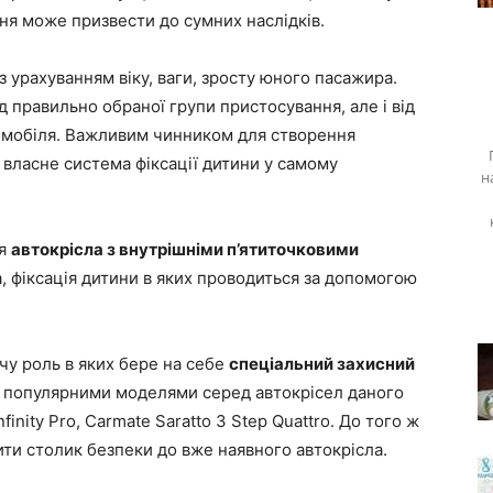
ння може призвести до сумних наслідків.
з урахуванням віку, ваги, зросту юного пасажира.
д правильно обраної групи пристосування, але і від
втомобіля. Важливим чинником для створення
 власне система фіксації дитини у самому
н
ся
автокрісла з внутрішніми п’ятиточковими
ла, фіксація дитини в яких проводиться за допомогою
чу роль в яких бере на себе
спеціальний захисний
 популярними моделями серед автокрісел даного
Infinity Pro, Carmate Saratto 3 Step Quattro. До того ж
ти столик безпеки до вже наявного автокрісла.