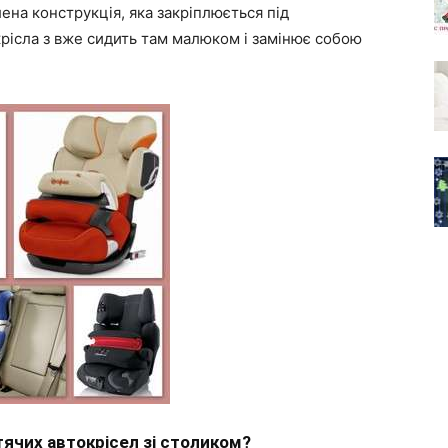
ена конструкція, яка закріплюється під
крісла з вже сидить там малюком і замінює собою
ячих автокрісел зі столиком?