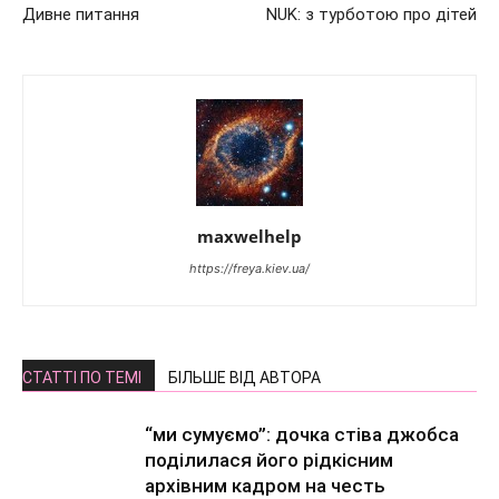
Дивне питання
NUK: з турботою про дітей
maxwelhelp
https://freya.kiev.ua/
СТАТТІ ПО ТЕМІ
БІЛЬШЕ ВІД АВТОРА
“ми сумуємо”: дочка стіва джобса
поділилася його рідкісним
архівним кадром на честь