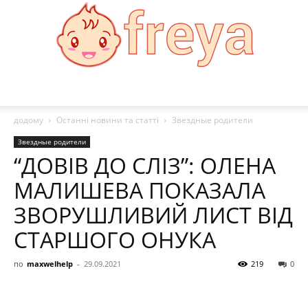
Freya:
додому
Останні новини та статті
Звездные родители
Звездные родители
“ДОВІВ ДО СЛІЗ”: ОЛЕНА
Мода,
МАЛИШЕВА ПОКАЗАЛА
ЗВОРУШЛИВИЙ ЛИСТ ВІД
здоровя,
СТАРШОГО ОНУКА
по
maxwelhelp
-
29.09.2021
219
0
рецепти