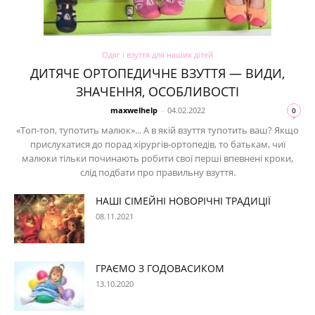
Одяг і взуття для наших дітей
ДИТЯЧЕ ОРТОПЕДИЧНЕ ВЗУТТЯ — ВИДИ,
ЗНАЧЕННЯ, ОСОБЛИВОСТІ
maxwelhelp
-
04.02.2022
0
«Топ-топ, тупотить малюк»... А в якій взуття тупотить ваш? Якщо
прислухатися до порад хірургів-ортопедів, то батькам, чиї
малюки тільки починають робити свої перші впевнені кроки,
слід подбати про правильну взуття.
НАШІ СІМЕЙНІ НОВОРІЧНІ ТРАДИЦІЇ
08.11.2021
ГРАЄМО З ГОДОВАСИКОМ
13.10.2020