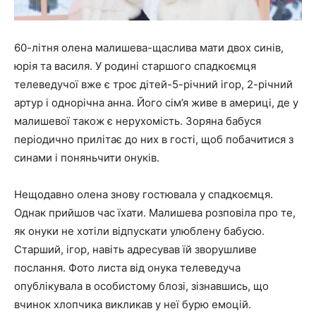
60-літня олена малишева-щаслива мати двох синів,
юрія та василя. У родині старшого спадкоємця
телеведучої вже є троє дітей-5-річний ігор, 2-річний
артур і однорічна анна. Його сім’я живе в америці, де у
малишевої також є нерухомість. Зоряна бабуся
періодично прилітає до них в гості, щоб побачитися з
синами і поняньчити онуків.
Нещодавно олена знову гостювала у спадкоємця.
Однак прийшов час їхати. Малишева розповіла про те,
як онуки не хотіли відпускати улюблену бабусю.
Старший, ігор, навіть адресував їй зворушливе
послання. Фото листа від онука телеведуча
опублікувала в особистому блозі, зізнавшись, що
вчинок хлопчика викликав у неї бурю емоцій.