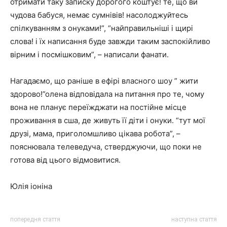
отримати таку записку дорогого коштує! те, що ви
чудова бабуся, немає сумнівів! насолоджуйтесь
спілкуванням з онуками!”, “найправильніші і щирі
слова! і їх написання буде завжди таким заспокійливо
вірним і посмішковим”, – написали фанати.
Нагадаємо, що раніше в ефірі власного шоу ” жити
здорово!”олена відповідала на питання про те, чому
вона не планує переїжджати на постійне місце
проживання в сша, де живуть її діти і онуки. “тут мої
друзі, мама, приголомшливо цікава робота”, –
пояснювала телеведуча, стверджуючи, що поки не
готова від цього відмовитися.
Юлія іоніна
попередня стаття
наступна стаття