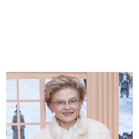
та
новини
знаменитостей