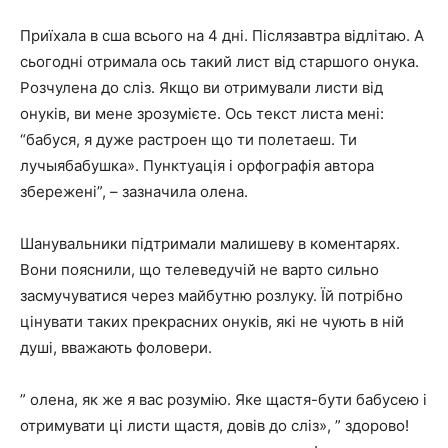
Приїхала в сша всього на 4 дні. Післязавтра відлітаю. А
сьогодні отримала ось такий лист від старшого онука.
Розчулена до сліз. Якщо ви отримували листи від
онуків, ви мене зрозумієте. Ось текст листа мені:
“бабуся, я дуже растроен що ти полетаеш. Ти
лучыябабушка». Пунктуація і орфографія автора
збережені”, – зазначила олена.
Шанувальники підтримали малишеву в коментарях.
Вони пояснили, що телеведучій не варто сильно
засмучуватися через майбутню розлуку. Їй потрібно
цінувати таких прекрасних онуків, які не чують в ній
душі, вважають фоловери.
” олена, як же я вас розумію. Яке щастя-бути бабусею і
отримувати ці листи щастя, довів до сліз», ” здорово!