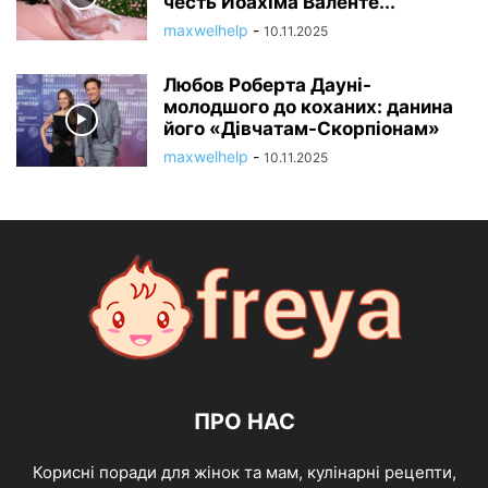
честь Йоахіма Валенте...
maxwelhelp
-
10.11.2025
Любов Роберта Дауні-
молодшого до коханих: данина
його «Дівчатам-Скорпіонам»
maxwelhelp
-
10.11.2025
ПРО НАС
Корисні поради для жінок та мам, кулінарні рецепти,