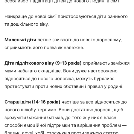
особливості адаптації дітей до нового людині в
сім’ї.
Найкраще до нової сім’ї пристосовуються діти раннього
та дошкільного віку.
Маленькі діти
легше звикають до нового дорослому,
сприймають його поява як належне.
Діти підліткового віку (9-13 років)
сприймають заміжжя
мами набагато складніше. Вони дуже насторожено
відносяться до нового чоловіка, можуть бурхливо
протестувати проти нових обставин і правил у родині.
Старші діти (14-16 років)
частіше за все відносяться до
нового шлюбу терпимо. Вони достатньо дорослі, щоб
зрозуміти бажання батьків, до того ж у них є власні
способи емоційної підтримки та вирішення проблем
—
близькі друзі, хобі, стосунки з протилежною статтю.