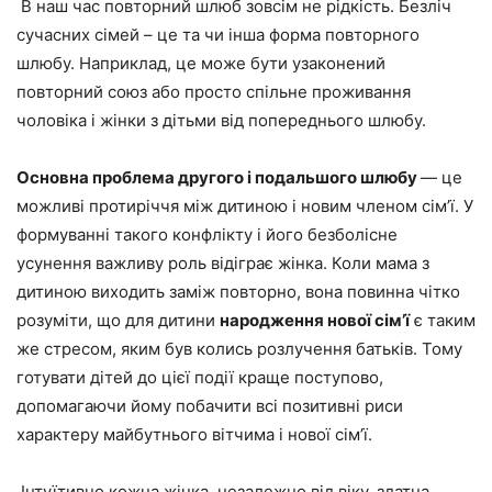
В наш час повторний шлюб зовсім не рідкість. Безліч
сучасних сімей – це та чи інша форма повторного
шлюбу. Наприклад, це може бути узаконений
повторний союз або просто спільне проживання
чоловіка і жінки з
дітьми від попереднього
шлюбу.
Основна проблема другого і подальшого шлюбу
— це
можливі протиріччя між дитиною і новим членом сім’ї.
У
формуванні такого конфлікту і його безболісне
усунення важливу роль відіграє жінка. Коли мама з
дитиною виходить заміж повторно, вона повинна чітко
розуміти, що для дитини
народження нової сім’ї
є таким
же стресом, яким
був колись розлучення батьків. Тому
готувати дітей
до цієї події краще поступово,
допомагаючи йому побачити всі позитивні риси
характеру майбутнього вітчима і нової сім’ї.
Інтуїтивно кожна жінка, незалежно від віку,
здатна