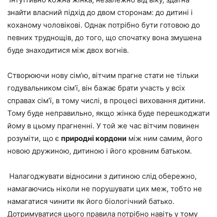
знайти власний підхід до двом
сторонам: до дитині і
коханому чоловікові. Однак потрібно бути готовою до
певних труднощів, до того, що спочатку вона змушена
буде знаходитися між двох вогнів.
Створюючи нову сім’ю, вітчим прагне стати не тільки
годувальником сім’ї, він бажає
брати участь у всіх
справах сім’ї, в тому числі, в процесі виховання дитини.
Тому буде неправильно, якщо жінка
буде перешкоджати
йому в цьому
прагненні. У той же час вітчим повинен
розуміти, що є
природні кордони
між ним самим, його
новою дружиною, дитиною і його кровним батьком.
Налагоджувати відносини з дитиною слід обережно,
намагаючись ніколи не порушувати цих меж, тобто не
намагатися чинити як його біологічний батько.
Дотримуватися цього правила потрібно
навіть у тому