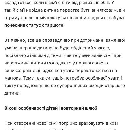
складаються, коли в сім’ї є діти від різних шлюбів.
У
такій сім’ї нерідна дитина перестає бути винятковим, він
отримує роль помічника
у вихованні молодших і набуває
почесний статус старшого.
Звичайно, все це справедливо при дотриманні
важливої
умови: нерідна дитина
не буде обділений увагою,
порівняно з іншими дітьми. Навіть у звичайній сім’ї при
народженні дитини молодшого у першого часто
виникає ревнощі, адже вся увага переключається на
малюка. Тому така ситуація потребує особливої уваги і
такту по відношенню до суперечливих емоцій старшого
дитини.
Вікові особливості дітей і повторний шлюб
При створенні нової сім’ї потрібно враховувати вікові