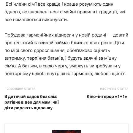
Всі члени сім’ї все краще і краще розуміють один
одного, встановлені нові сімейні правила і традиції, які
все намагаються виконувати.
Побудова гармонійних відносин у новій родині — довгий
процес, який зазвичай займає близько двох років.
Діти
по мірі свого дорослішання, обов’язково оцінять
витримку, терпіння батьків, і будуть вдячні за міцну
сім’ю. А батьки, в свою чергу, зможуть випробувати у
повторному шлюбі внутрішню гармонію, любов і щастя.
попередня стаття
наступна стаття
В дитячий садок без сліз:
Кіно-інтерєр «1+1».
рятівне відео для мам, чиї
діти ридають щоранку.