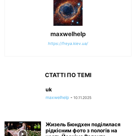
maxwelhelp
https://freya.kiev.ua/
СТАТТІ ПО ТЕМІ
uk
maxwelhelp
-
10.11.2025
Жизель Бюндхен поділилася
рідкісним фото з пологів на