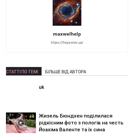
maxwelhelp
https://freya.kiev.ua/
СТАТТІ ПО ТЕМІ
БІЛЬШЕ ВІД АВТОРА
uk
Жизель Бюндхен поділилася
рідкісним фото з пологів на честь
Йоахіма Валенте та їх сина