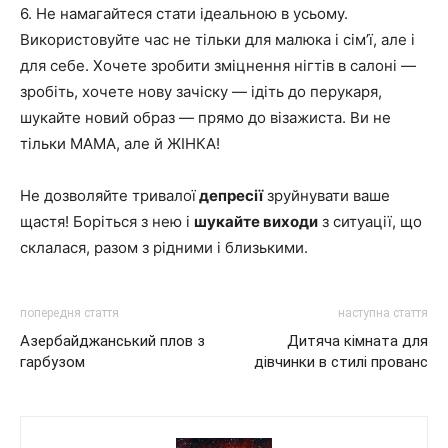
6. Не намагайтеся стати ідеальною в усьому.
Використовуйте час не тільки для малюка і сім’ї, але і
для себе. Хочете зробити зміцнення нігтів в салоні —
зробіть, хочете нову зачіску — ідіть до перукаря,
шукайте новий образ — прямо до візажиста. Ви не
тільки МАМА, але й ЖІНКА!
Не дозволяйте тривалої
депресії
зруйнувати ваше
щастя! Боріться з нею і
шукайте виходи
з ситуації, що
склалася, разом з рідними і близькими.
попередня стаття
наступна стаття
Азербайджанський плов з
Дитяча кімната для
гарбузом
дівчинки в стилі прованс