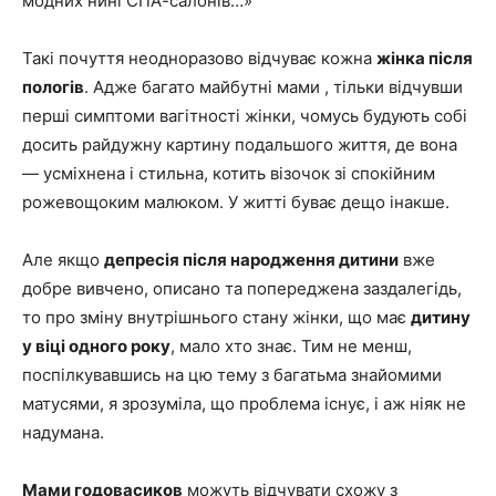
модних нині СПА-салонів…»
Такі почуття неодноразово відчуває кожна
жінка після
пологів
. Адже багато майбутні мами , тільки відчувши
перші симптоми вагітності жінки, чомусь будують собі
досить райдужну картину подальшого життя, де вона
— усміхнена і стильна, котить візочок зі спокійним
рожевощоким малюком. У житті буває дещо інакше.
Але якщо
депресія після народження дитини
вже
добре вивчено, описано та попереджена заздалегідь,
то про зміну внутрішнього стану жінки, що має
дитину
у віці одного року
, мало хто знає. Тим не менш,
поспілкувавшись на цю тему з багатьма знайомими
матусями, я зрозуміла, що проблема існує, і аж ніяк не
надумана.
Мами годовасиков
можуть відчувати схожу з