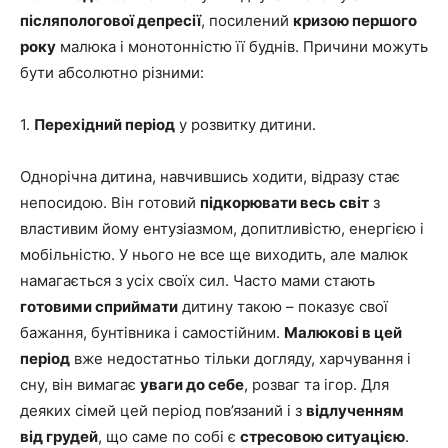
післяпологової депресії
, посилений
кризою першого
року
малюка і монотонністю її буднів. Причини можуть
бути абсолютно різними:
1.
Перехідний період
у розвитку дитини.
Однорічна дитина, навчившись ходити, відразу стає
непосидою. Він готовий
підкорювати весь світ
з
властивим йому ентузіазмом, допитливістю, енергією і
мобільністю. У нього не все ще виходить, але малюк
намагається з усіх своїх сил. Часто мами стають
готовими сприймати
дитину такою – показує свої
бажання, бунтівника і самостійним.
Малюкові в цей
період
вже недостатньо тільки догляду, харчування і
сну, він вимагає
уваги до себе
, розваг та ігор. Для
деяких сімей цей період пов’язаний і з
відлученням
від грудей
, що саме по собі є
стресовою ситуацією
.