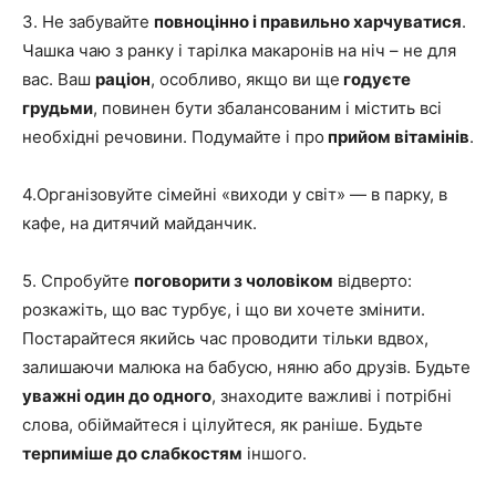
3. Не забувайте
повноцінно і правильно харчуватися
.
Чашка чаю з ранку і тарілка макаронів на ніч – не для
вас. Ваш
раціон
, особливо, якщо ви ще
годуєте
грудьми
, повинен бути збалансованим і містить всі
необхідні речовини. Подумайте і про
прийом вітамінів
.
4.Організовуйте сімейні «виходи у світ» — в парку, в
кафе, на дитячий майданчик.
5. Спробуйте
поговорити з чоловіком
відверто:
розкажіть, що вас турбує, і що ви хочете змінити.
Постарайтеся якийсь час проводити тільки вдвох,
залишаючи малюка на бабусю, няню або друзів. Будьте
уважні один до одного
, знаходите важливі і потрібні
слова, обіймайтеся і цілуйтеся, як раніше. Будьте
терпиміше до слабкостям
іншого.