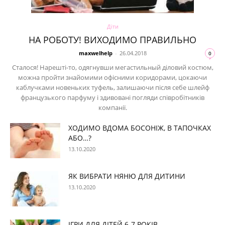
Діти
НА РОБОТУ! ВИХОДИМО ПРАВИЛЬНО
maxwelhelp
-
26.04.2018
0
Сталося! Нарешті-то, одягнувши мегастильный діловий костюм,
можна пройти знайомими офісними коридорами, цокаючи
каблучками новеньких туфель, залишаючи після себе шлейф
французького парфуму і здивовані погляди співробітників
компанії.
ХОДИМО ВДОМА БОСОНІЖ, В ТАПОЧКАХ
АБО…?
13.10.2020
ЯК ВИБРАТИ НЯНЮ ДЛЯ ДИТИНИ
13.10.2020
ІГРИ ДЛЯ ДІТЕЙ 6-7 РОКІВ