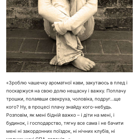
«Зроблю чашечку ароматної кави, закутаюсь в плед і
поскаржуся на свою долю нещасну і важку. Поплачу
трошки, полаявши свекруха, чоловіка, подруг…ще
кого? Ну, в процесі плачу знайду кого-небудь.
Розповім, як мені бідній важко – і діти на мені, і
будинок, і господарство, тягну все сама і не бачити
мені ні закордонних поїздок, ні нічних клубів, ні