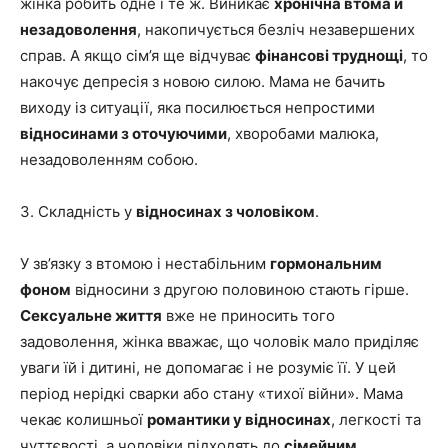
жінка робить одне і те ж. Виникає
хронічна втома й
незадоволення
, накопичується безліч незавершених
справ. А якщо сім’я ще відчуває
фінансові труднощі
, то
накочує депресія з новою силою. Мама не бачить
виходу із ситуації, яка посилюється непростими
відносинами з оточуючими
, хворобами малюка,
незадоволенням собою.
3. Складність у
відносинах з чоловіком
.
У зв’язку з втомою і нестабільним
гормональним
фоном
відносини з другою половиною стають гірше.
Сексуальне життя
вже не приносить того
задоволення, жінка вважає, що чоловік мало приділяє
уваги їй і дитині, не допомагає і не розуміє її. У цей
період нерідкі сварки або стану «тихої війни». Мама
чекає колишньої
романтики у відносинах
, легкості та
чуттєвості, а чоловіки підходять до
сімейним