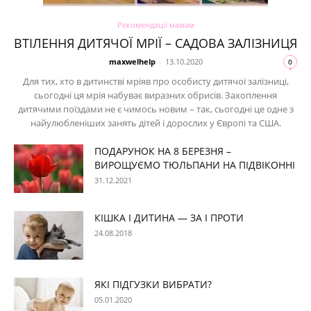
Рекомендації мамам
ВТІЛЕННЯ ДИТЯЧОЇ МРІЇ – САДОВА ЗАЛІЗНИЦЯ
maxwelhelp
-
13.10.2020
0
Для тих, хто в дитинстві мріяв про особисту дитячої залізниці,
сьогодні ця мрія набуває виразних обрисів. Захоплення
дитячими поїздами не є чимось новим – так, сьогодні це одне з
найулюбленіших занять дітей і дорослих у Європі та США.
ПОДАРУНОК НА 8 БЕРЕЗНЯ –
ВИРОЩУЄМО ТЮЛЬПАНИ НА ПІДВІКОННІ
31.12.2021
КІШКА І ДИТИНА — ЗА І ПРОТИ
24.08.2018
ЯКІ ПІДГУЗКИ ВИБРАТИ?
05.01.2020