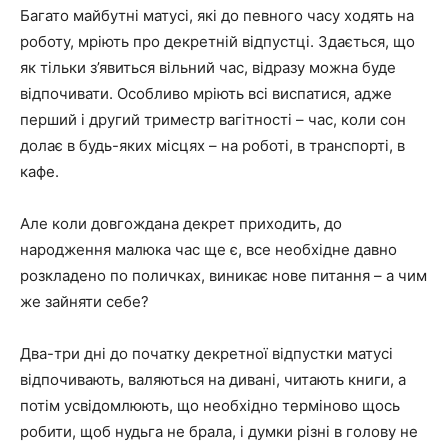
Багато майбутні матусі, які до певного часу ходять на
роботу, мріють про декретній відпустці. Здається, що
як тільки з’явиться вільний час, відразу можна буде
відпочивати. Особливо мріють всі виспатися, адже
перший і другий триместр вагітності – час, коли сон
долає в будь-яких місцях – на роботі, в транспорті, в
кафе.
Але коли довгождана декрет приходить, до
народження малюка час ще є, все необхідне давно
розкладено по поличках, виникає нове питання – а чим
же зайняти себе?
Два-три дні до початку декретної відпустки матусі
відпочивають, валяються на дивані, читають книги, а
потім усвідомлюють, що необхідно терміново щось
робити, щоб нудьга не брала, і думки різні в голову не