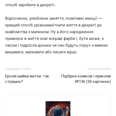
спосіб заробити в декреті.
Відпочинок, улюблене заняття, позитивні емоції —
кращий спосіб урізноманітнити життя в декреті до
знайомства з малюком. Ну а його народження
привнесе в життя нові яскраві фарби і, бути може, з
часом і підросла донька чи син будуть поруч з мамою
вишивати, малювати або писати вірші.
попередня стаття
наступна стаття
Ерозія шийки матки: так
Підбірка коміксів і приколів
страшно?
№136 (30 картинок)