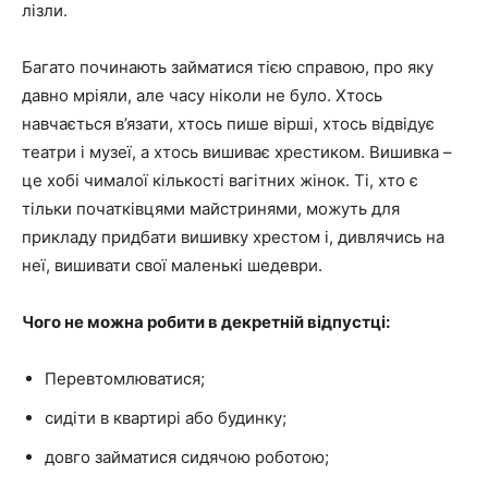
лізли.
Багато починають займатися тією справою, про яку
давно мріяли, але часу ніколи не було.
Хтось
навчається в’язати, хтось пише вірші, хтось відвідує
театри і музеї, а хтось вишиває хрестиком. Вишивка –
це хобі чималої кількості вагітних жінок. Ті, хто є
тільки початківцями майстринями, можуть для
прикладу придбати вишивку хрестом і, дивлячись на
неї, вишивати свої маленькі шедеври.
Чого не можна робити в декретній відпустці:
Перевтомлюватися;
сидіти в квартирі або будинку;
довго займатися сидячою роботою;