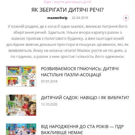
Одяг і взуття для наших дітей
ЯК ЗБЕРІГАТИ ДИТЯЧІ РЕЧІ?
maxwelhelp
-
26.04.2018
0
У кожній родині, де є хоча б один малюк, виникає питання його
зберігання речей. Здається, тільки вчора карапуз разом з
мамою приїхав з пологового будинку, а вже сьогодні юний
дослідник вивчає домашні простори в пошуках цікавинок, які, як
виявляється, йому не можна чіпати! Малюк росте не по днях, а
по годинах, а разом з ним зростає і кількість його одежинок.
РОЗВИВАЄМОСЯ ГРАЮЧИСЬ: ДИТЯЧІ
НАСТІЛЬНІ ПАЗЛИ-АСОЦІАЦІЇ
07.07.2018
ДИТЯЧИЙ САДОК: НАВІЩО І ЯК ВИБРАТИ?
12.10.2020
ВІД НАРОДЖЕННЯ ДО СТА РОКІВ — ПДР
ВАЖЛИВІШЕ НЕМАЄ