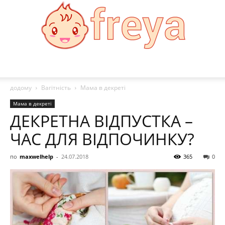
Freya
додому
Вагітність
Мама в декреті
Мама в декреті
ДЕКРЕТНА ВІДПУСТКА –
ЧАС ДЛЯ ВІДПОЧИНКУ?
по
maxwelhelp
-
24.07.2018
365
0