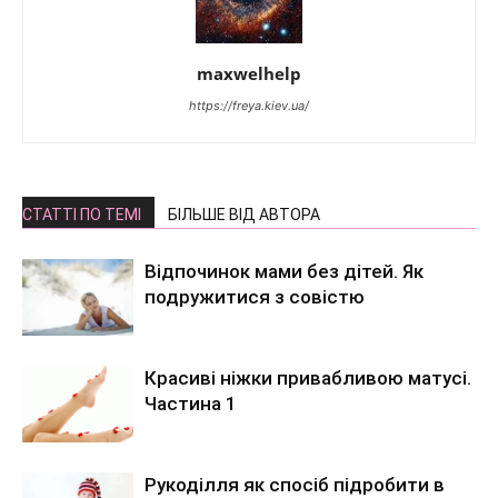
maxwelhelp
https://freya.kiev.ua/
СТАТТІ ПО ТЕМІ
БІЛЬШЕ ВІД АВТОРА
Відпочинок мами без дітей. Як
подружитися з совістю
Красиві ніжки привабливою матусі.
Частина 1
Рукоділля як спосіб підробити в