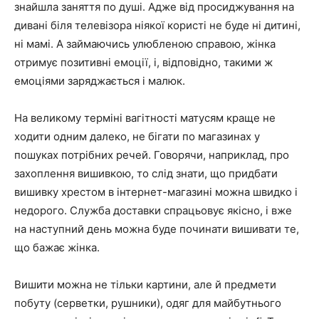
знайшла заняття по душі. Адже від просиджування на
дивані біля телевізора ніякої користі не буде ні дитині,
ні мамі. А займаючись улюбленою справою, жінка
отримує позитивні емоції, і, відповідно, такими ж
емоціями заряджається і малюк.
На великому терміні вагітності матусям краще не
ходити одним далеко, не бігати по магазинах у
пошуках потрібних речей. Говорячи, наприклад, про
захоплення вишивкою, то слід знати, що придбати
вишивку хрестом в інтернет-магазині можна швидко і
недорого. Служба доставки спрацьовує якісно, і вже
на наступний день можна буде починати вишивати те,
що бажає жінка.
Вишити можна не тільки картини, але й предмети
побуту (серветки, рушники), одяг для майбутнього