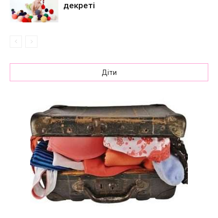
декреті
Діти