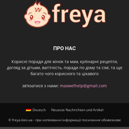
ПРО НАС
Корисні поради для жінок та мам, кулінарні рецепти,
догляд за дітьми, вагітність, поради по дому та сімї, та ще
багато чого корисного та цікавого
зв'язатися з нами:
maxwelhelp@gmail.com
Deutsch
Neueste Nachrichten und Artikel
© freya.kiev.ua - при копіюванні інформації посилання обовязкове