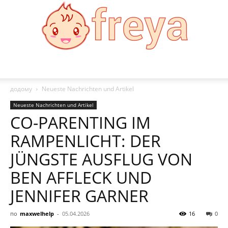
Freya
додому
Neueste Nachrichten und Artikel
Neueste Nachrichten und Artikel
CO-PARENTING IM
RAMPENLICHT: DER
JÜNGSTE AUSFLUG VON
BEN AFFLECK UND
JENNIFER GARNER
по
maxwelhelp
-
05.04.2026
16
0