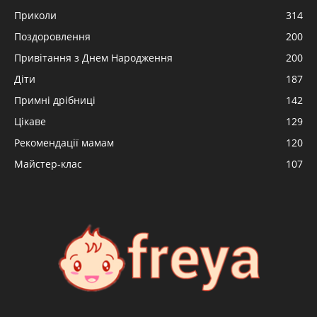
Приколи
314
Поздоровлення
200
Привітання з Днем Народження
200
Діти
187
Примні дрібниці
142
Цікаве
129
Рекомендації мамам
120
Майстер-клас
107