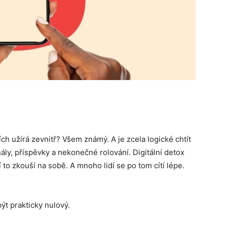
ích užírá zevnitř? Všem známý. A je zcela logické chtít
nály, příspěvky a nekonečné rolování. Digitální detox
to zkouší na sobě. A mnoho lidí se po tom cítí lépe.
ýt prakticky nulový.