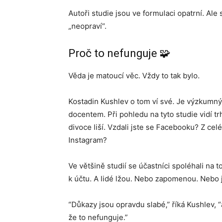
Autoři studie jsou ve formulaci opatrní. Ale
„neopraví“.
Proč to nefunguje 🧩
Věda je matoucí věc. Vždy to tak bylo.
Kostadin Kushlev o tom ví své. Je výzkumn
docentem. Při pohledu na tyto studie vidí trh
divoce liší. Vzdali jste se Facebooku? Z cel
Instagram?
Ve většině studií se účastníci spoléhali na t
k účtu. A lidé lžou. Nebo zapomenou. Nebo jso
“Důkazy jsou opravdu slabé,” říká Kushlev, “
že to nefunguje.”