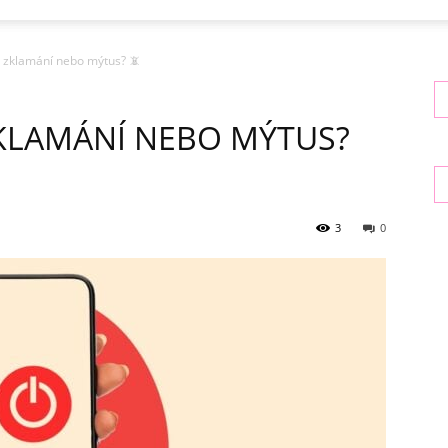
x: zklamání nebo mýtus? 📵
ZKLAMÁNÍ NEBO MÝTUS?
3
0