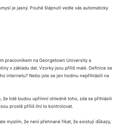
 smysl je jasný. Pouhé šlápnutí vedle vás automaticky
ým pracovníkem na Georgetown University a
liny v základu dat. Vzorky jsou příliš malé. Definice se
ého internetu? Nebo jste se jen hodinu nepřihlásili na
o, že lidé budou upřímní ohledně toho, zda se přihlásili
u prostě příliš líní to kontrolovat.
ale myslím, že není přehnané říkat, že existují důkazy,