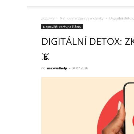
додому
Nejnovější zprávy a články
Digitální deto
Nejnovější zprávy a články
DIGITÁLNÍ DETOX: 
📵
по
maxwelhelp
-
04.07.2026