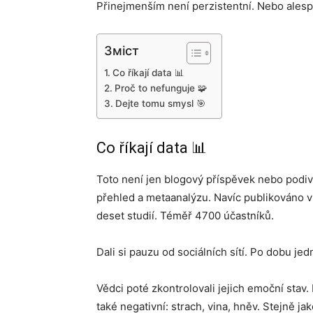
Přinejmenším není perzistentní. Nebo alesp
Зміст
Co říkají data 📊
Proč to nefunguje 🧩
Dejte tomu smysl 🎯
Co říkají data 📊
Toto není jen blogový příspěvek nebo podiv
přehled a metaanalýzu. Navíc publikováno
deset studií. Téměř 4700 účastníků.
Dali si pauzu od sociálních sítí. Po dobu j
Vědci poté zkontrolovali jejich emoční stav.
také negativní: strach, vina, hněv. Stejně ja