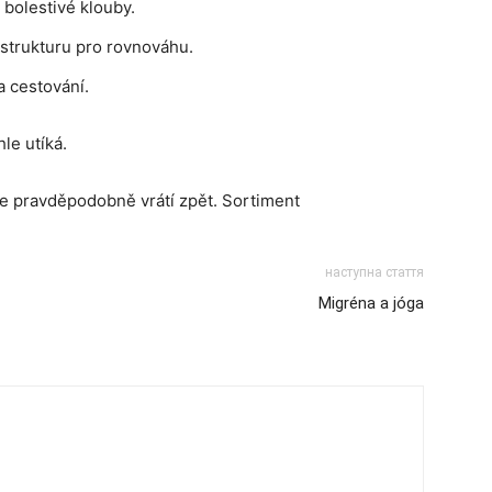
 bolestivé klouby.
strukturu pro rovnováhu.
a cestování.
le utíká.
se pravděpodobně vrátí zpět. Sortiment
наступна стаття
Migréna a jóga