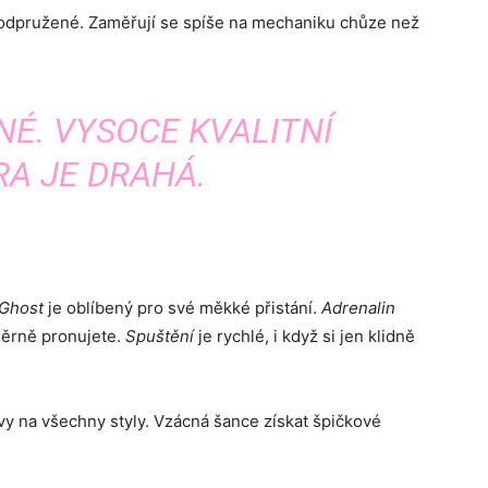
e odpružené. Zaměřují se spíše na mechaniku chůze než
NÉ. VYSOCE KVALITNÍ
A JE DRAHÁ.
Ghost
je oblíbený pro své měkké přistání.
Adrenalin
měrně pronujete.
Spuštění
je rychlé, i když si jen klidně
vy na všechny styly. Vzácná šance získat špičkové