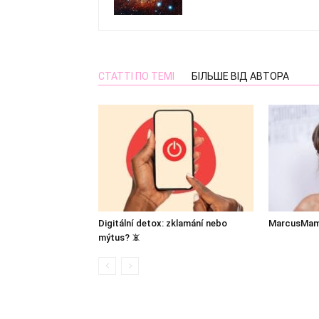
СТАТТІ ПО ТЕМІ
БІЛЬШЕ ВІД АВТОРА
Digitální detox: zklamání nebo
MarcusMam
mýtus? 📵