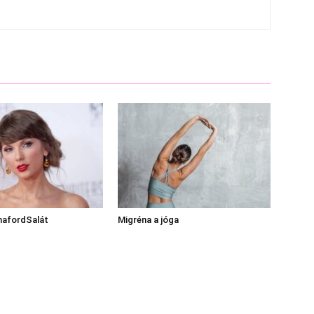
afordSalát
Migréna a jóga