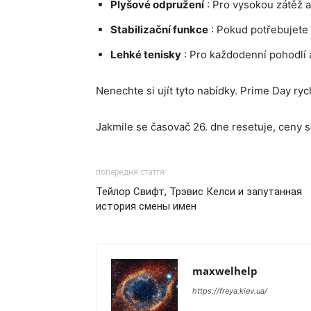
Plyšové odpružení
: Pro vysokou zátěž a
Stabilizační funkce
: Pokud potřebujete 
Lehké tenisky
: Pro každodenní pohodlí 
Nenechte si ujít tyto nabídky. Prime Day rych
Jakmile se časovač 26. dne resetuje, ceny 
попередня стаття
Тейлор Свифт, Трэвис Келси и запутанная
история смены имен
maxwelhelp
https://freya.kiev.ua/