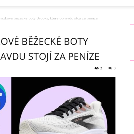
ázkové běžecké boty Brooks, které opravdu stojí za peníze
KOVÉ BĚŽECKÉ BOTY
AVDU STOJÍ ZA PENÍZE
2
0