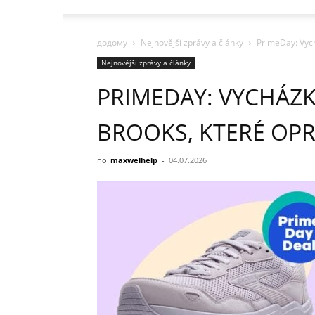
додому
Nejnovější zprávy a články
PrimeDay: Vych
Nejnovější zprávy a články
PRIMEDAY: VYCHÁZ
BROOKS, KTERÉ OPR
по
maxwelhelp
-
04.07.2026