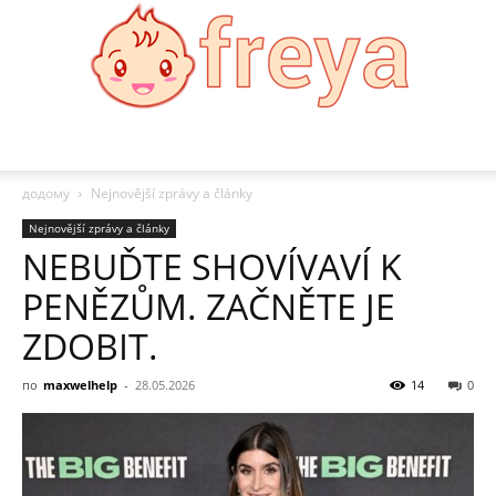
Freya
додому
Nejnovější zprávy a články
Nejnovější zprávy a články
NEBUĎTE SHOVÍVAVÍ K
PENĚZŮM. ZAČNĚTE JE
ZDOBIT.
по
maxwelhelp
-
28.05.2026
14
0