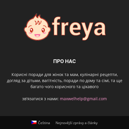
ПРО НАС
Корисні поради для жінок та мам, кулінарні рецепти,
догляд за дітьми, вагітність, поради по дому та сімї, та ще
багато чого корисного та цікавого
зв'язатися з нами:
maxwelhelp@gmail.com
Čeština
Nejnovější zprávy a články