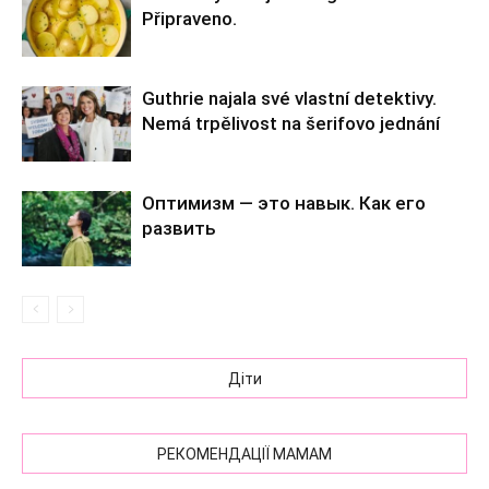
Připraveno.
Guthrie najala své vlastní detektivy.
Nemá trpělivost na šerifovo jednání
Оптимизм — это навык. Как его
развить
Діти
РЕКОМЕНДАЦІЇ МАМАМ