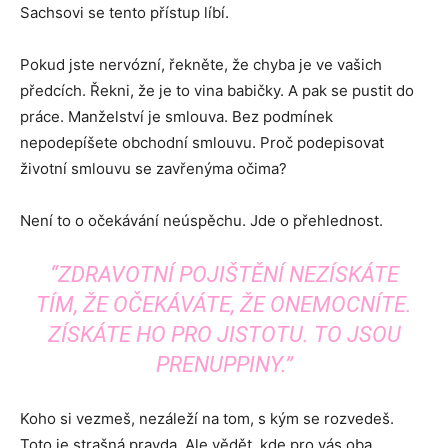
Sachsovi se tento přístup líbí.
Pokud jste nervózní, řekněte, že chyba je ve vašich
předcích. Řekni, že je to vina babičky. A pak se pustit do
práce. Manželství je smlouva. Bez podmínek
nepodepíšete obchodní smlouvu. Proč podepisovat
životní smlouvu se zavřenýma očima?
Není to o očekávání neúspěchu. Jde o přehlednost.
“ZDRAVOTNÍ POJIŠTĚNÍ NEZÍSKÁTE
TÍM, ŽE OČEKÁVÁTE, ŽE ONEMOCNÍTE.
ZÍSKÁTE HO PRO JISTOTU. TO JSOU
PRENUPPINY.”
Koho si vezmeš, nezáleží na tom, s kým se rozvedeš.
Toto je strašná pravda. Ale vědět, kde pro vás oba