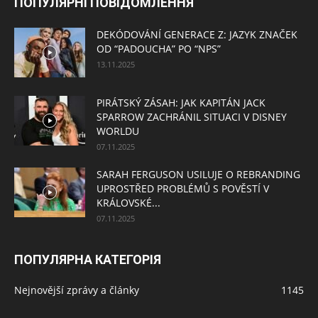
ПОПУЛЯРНІ ПОВІДОМЛЕННЯ
DEKÓDOVÁNÍ GENERACE Z: JAZYK ZNAČEK
OD “PADOUCHA” PO “NPS”
13.11.2025
PIRÁTSKÝ ZÁSAH: JAK KAPITÁN JACK
SPARROW ZACHRÁNIL SITUACI V DISNEY
WORLDU
07.11.2025
SARAH FERGUSON USILUJE O REBRANDING
UPROSTŘED PROBLÉMŮ S POVĚSTÍ V
KRÁLOVSKÉ...
07.11.2025
ПОПУЛЯРНА КАТЕГОРІЯ
Nejnovější zprávy a články
1145