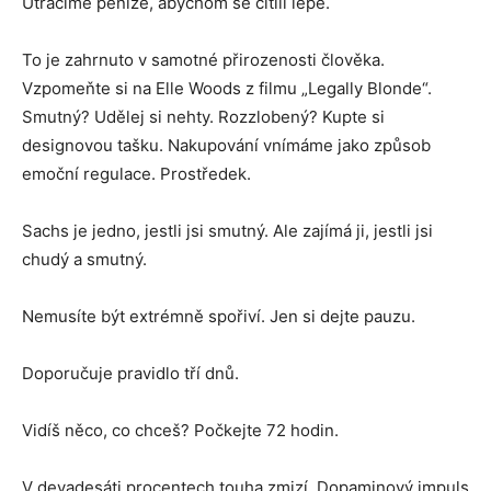
Utrácíme peníze, abychom se cítili lépe.
To je zahrnuto v samotné přirozenosti člověka.
Vzpomeňte si na Elle Woods z filmu „Legally Blonde“.
Smutný? Udělej si nehty. Rozzlobený? Kupte si
designovou tašku. Nakupování vnímáme jako způsob
emoční regulace. Prostředek.
Sachs je jedno, jestli jsi smutný. Ale zajímá ji, jestli jsi
chudý a smutný.
Nemusíte být extrémně spořiví. Jen si dejte pauzu.
Doporučuje pravidlo tří dnů.
Vidíš něco, co chceš? Počkejte 72 hodin.
V devadesáti procentech touha zmizí. Dopaminový impuls