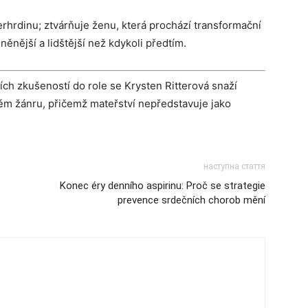
erhrdinu; ztvárňuje ženu, která prochází transformační
ěnější a lidštější než kdykoli předtím.
ch zkušeností do role se Krysten Ritterová snaží
ém žánru, přičemž mateřství nepředstavuje jako
наступна стаття
Konec éry denního aspirinu: Proč se strategie
prevence srdečních chorob mění