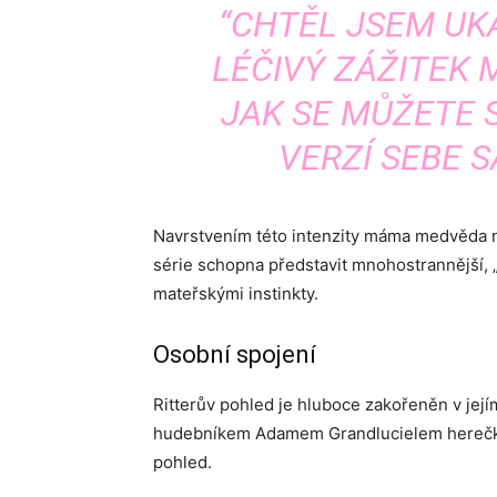
“CHTĚL JSEM UK
LÉČIVÝ ZÁŽITEK 
JAK SE MŮŽETE 
VERZÍ SEBE S
Navrstvením této intenzity máma medvěda na
série schopna představit mnohostrannější, 
mateřskými instinkty.
Osobní spojení
Ritterův pohled je hluboce zakořeněn v jej
hudebníkem Adamem Grandlucielem herečka o
pohled.