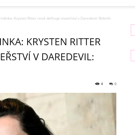
rdinka: Krysten Ritter nově definuje mateřství v Daredevil: Rebirth
INKA: KRYSTEN RITTER
EŘSTVÍ V DAREDEVIL:
4
0