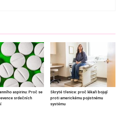
enního aspirinu: Proč se
Skryté třenice: proč lékaři bojují
revence srdečních
proti americkému pojistnému
í
systému