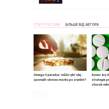
СТАТТІ ПО ТЕМІ
БІЛЬШЕ ВІД АВТОРА
Omega-3 paradox: může rybí olej
Konec éry d
zpomalit obnovu mozku po zranění?
strategie p
chorob měn