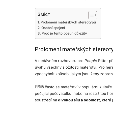
Зміст
Prolomení mateřských stereotypů
Osobní spojení
Proč je tento posun důležitý
Prolomení mateřských stereot
V nedávném rozhovoru pro
People
Ritter př
úvahu všechny složitosti mateřství. Pro he
zpochybnit způsob, jakým jsou ženy zobraz
Příliš často se mateřství v populární kultu
pečující pečovatelku, nebo na roztržitou hosp
soustředí na
divokou sílu a odolnost
, která