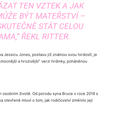
ÁZAT TEN VZTEK A JAK
MŮŽE BÝT MATEŘSTVÍ –
SKUTEČNĚ STÁT CELOU
AMA,” ŘEKL RITTER.
 Jessicu Jones, postavu již známou svou tvrdostí, je
„mocnější a hrozivější“ verzi hrdinky, poháněnou
ím osobním životě. Od porodu syna Bruce v roce 2019 s
tevřeně mluví o tom, jak rodičovství změnilo její