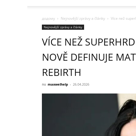
додому
Nejnovější zprávy a články
Více než superh
Nejnovější zprávy a články
VÍCE NEŽ SUPERHRD
NOVĚ DEFINUJE MAT
REBIRTH
по
maxwelhelp
-
26.04.2026