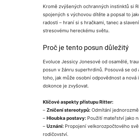
Kromě zvýšených ochranných instinktů si R
spojených s výchovou dítěte a popsal to jako 
radosti – hraní si s hračkami, tanec a slaven
stresovému hereckému světu.
Proč je tento posun důležitý
Evoluce Jessicy Jonesové od osamělé, trau
posun v žánru superhrdinů. Posouvá se od 
toho, jak může osobní odpovědnost a nová i
dokonce je zvyšovat.
Klíčové aspekty přístupu Ritter:
–
Zničení stereotypů:
Odmítání jednorozměr
–
Hloubka postavy:
Použití mateřství jako n
–
Uznání:
Propojení velkorozpočtového světa
rodičovství.