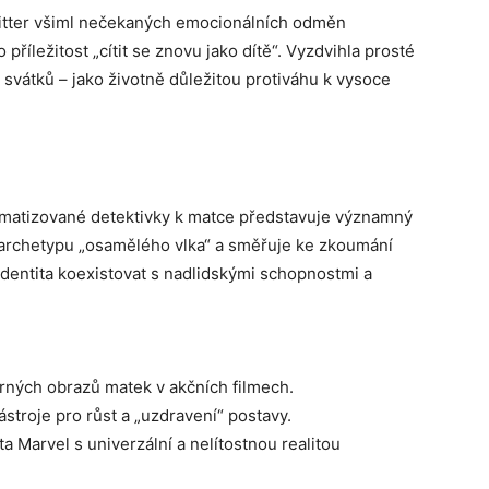
itter všiml nečekaných emocionálních odměn
příležitost „cítit se znovu jako dítě“. Vyzdvihla prosté
í svátků – jako životně důležitou protiváhu k vysoce
matizované detektivky k matce představuje významný
archetypu „osamělého vlka“ a směřuje ke zkoumání
dentita koexistovat s nadlidskými schopnostmi a
ných obrazů matek v akčních filmech.
ástroje pro růst a „uzdravení“ postavy.
 Marvel s univerzální a nelítostnou realitou