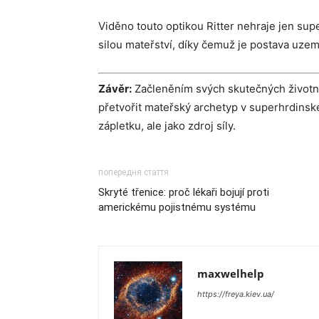
Viděno touto optikou Ritter nehraje jen sup
silou mateřství, díky čemuž je postava uzemn
Závěr:
Začleněním svých skutečných životní
přetvořit mateřský archetyp v superhrdinsk
zápletku, ale jako zdroj síly.
попередня стаття
Skryté třenice: proč lékaři bojují proti
americkému pojistnému systému
maxwelhelp
https://freya.kiev.ua/