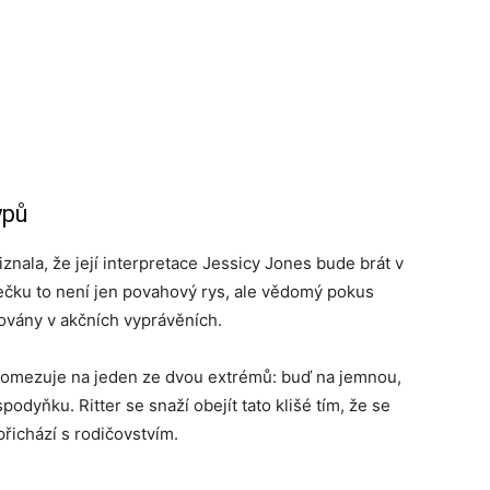
ypů
iznala, že její interpretace Jessicy Jones bude brát v
rečku to není jen povahový rys, ale vědomý pokus
ovány v akčních vyprávěních.
ře omezuje na jeden ze dvou extrémů: buď na jemnou,
odyňku. Ritter se snaží obejít tato klišé tím, že se
 přichází s rodičovstvím.