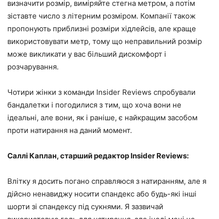
визначити розмір, виміряйте стегна метром, а потім
зіставте число з літерним розміром. Компанії також
пропонують приблизні розміри хідлейсів, але краще
використовувати метр, тому що неправильний розмір
може викликати у вас більший дискомфорт і
розчарування.
Чотири жінки з команди Insider Reviews спробували
бандалетки і погодилися з тим, що хоча вони не
ідеальні, але вони, як і раніше, є найкращим засобом
проти натирання на даний момент.
Саллі Каплан, старший редактор Insider
Reviews
:
Влітку я досить погано справляюся з натиранням, але я
дійсно ненавиджу носити спандекс або будь-які інші
шорти зі спандексу під сукнями. Я зазвичай