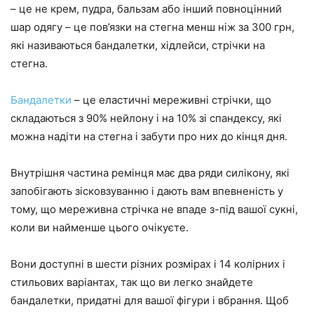
– це не крем, пудра, бальзам або інший повноцінний
шар одягу – це пов’язки на стегна менш ніж за 300 грн,
які називаються бандалетки, хідлейси, стрічки на
стегна.
Бандалетки
– це еластичні мереживні стрічки, що
складаються з 90% нейлону і на 10% зі спандексу, які
можна надіти на стегна і забути про них до кінця дня.
Внутрішня частина ремінця має два ряди силікону, які
запобігають зісковзуванню і дають вам впевненість у
тому, що мереживна стрічка не впаде з-під вашої сукні,
коли ви найменше цього очікуєте.
Вони доступні в шести різних розмірах і 14 колірних і
стильових варіантах, так що ви легко знайдете
бандалетки, придатні для вашої фігури і вбрання. Щоб