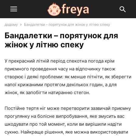
додому
Бандалетки – порятунок для жінок у літню спеку
Бандалетки – порятунок для
жінок у літню спеку
У прекрасний літній період спекотна погода крім
приємного проведення часу на відпочинку також
створює і деякі проблеми: як менше пітніти, як зберегти
напої крижаними протягом декількох годин, а для
жінок, як запобігти натиранню стегон.
Постійне тертя ніг може перетворити зазвичай приємну
прогулянку на болісне випробування, яке змусить вас
шкодувати про той момент, коли ви вирішили надіти
сукню. Найкраще рішення, яке можна використовувати