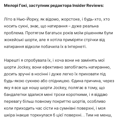
Мелорі Гокі, заступник редактора Insider
Reviews
:
Літо в Нью-Йорку, як відомо, жорстоке, і будь-хто, хто
носить сукні, знає, що натирання – дуже реальна
проблема. Протягом багатьох років моїм рішенням були
жокейські шорти, але я хотіла приміряти стрічки від
натирання відколи побачила їх в Інтернеті.
Нарешті я спробувала їх, і хоча вони не замінять мої
шорти Jockey, вони ефективно запобігають натиранню,
досить зручні в носінні і дуже легко їх приховати під
будь-якою сукнею або спідницею. Єдина причина, через
яку я все ще ношу шорти Jockey, полягає в тому, що
бандалетки здалися мені трохи короткими, і я віддаю
перевагу більш повному покриттю шортів, особливо
коли приходить час сісти на сумнівні поверхні, і моя
шкіра інакше торкнулася б цієї поверхні. . Тим не менш,