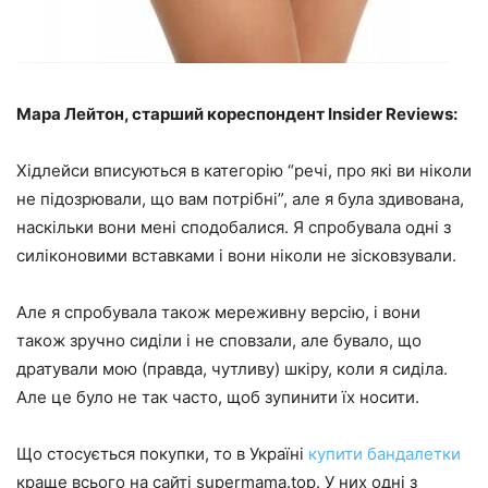
Мара Лейтон, старший кореспондент Insider
Reviews
:
Хідлейси вписуються в категорію “речі, про які ви ніколи
не підозрювали, що вам потрібні”, але я була здивована,
наскільки вони мені сподобалися. Я спробувала одні з
силіконовими вставками і вони ніколи не зісковзували.
Але я спробувала також мереживну версію, і вони
також зручно сиділи і не сповзали, але бувало, що
дратували мою (правда, чутливу) шкіру, коли я сиділа.
Але це було не так часто, щоб зупинити їх носити.
Що стосується покупки, то в Україні
купити бандалетки
краще всього на сайті supermama.top. У них одні з