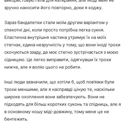
використовую гель для натирання, але іноді мені не
зручно наносити його повторно, доки я ходжу.
Зараз бандалетки стали моїм другим варіантом у
спекотні дні, коли просто потрібна легка сукня.
Еластична внутрішня частина утримує їх на моїх
стегнах, єдина незручність у тому, що вони іноді трохи
скочуються ззаду, де моє стегно зустрічається з моєю
сідницею. Це легко виправити, одягнувши їх трохи
нижче, але я волію цього не робити.
Інші люди зазначили, що хотіли б, щоб пов’язки були
трохи меншими, але я насправді ціную те, наскільки
широке охоплення вони забезпечують. Вони не
підходять для більш коротких суконь та спідниць, але я
в основному ношу міді-довжину, тому мене це не
бентежить.